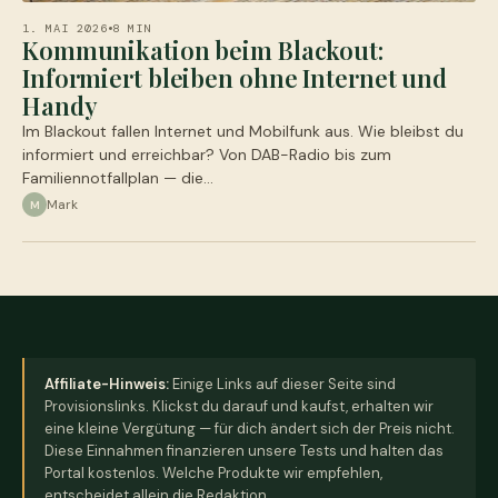
1. MAI 2026
8 MIN
Kommunikation beim Blackout:
Informiert bleiben ohne Internet und
Handy
Im Blackout fallen Internet und Mobilfunk aus. Wie bleibst du
informiert und erreichbar? Von DAB-Radio bis zum
Familiennotfallplan — die…
Mark
M
Affiliate-Hinweis:
Einige Links auf dieser Seite sind
Provisionslinks. Klickst du darauf und kaufst, erhalten wir
eine kleine Vergütung — für dich ändert sich der Preis nicht.
Diese Einnahmen finanzieren unsere Tests und halten das
Portal kostenlos. Welche Produkte wir empfehlen,
entscheidet allein die Redaktion.