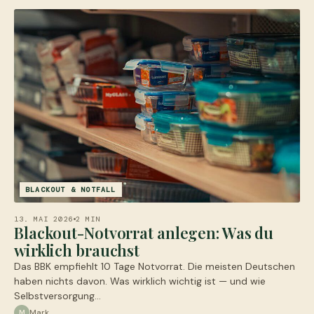
BLACKOUT & NOTFALL
13. MAI 2026
2 MIN
Blackout-Notvorrat anlegen: Was du
wirklich brauchst
Das BBK empfiehlt 10 Tage Notvorrat. Die meisten Deutschen
haben nichts davon. Was wirklich wichtig ist — und wie
Selbstversorgung…
Mark
M