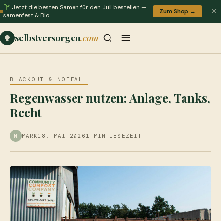
Jetzt die besten Samen für den Juli bestellen —
✕
Zum Shop →
samenfest & Bio
selbstversorgen
.com
BLACKOUT & NOTFALL
Regenwasser nutzen: Anlage, Tanks,
Recht
MARK
18. MAI 2026
1 MIN LESEZEIT
M