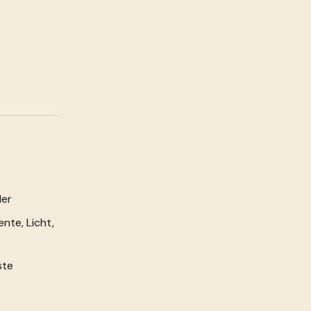
ler
te, Licht,
ste