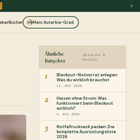
✕
eber
Bücher
Mein Autarkie-Grad
38%
Ähnliche
Blackout &
Ratgeber
Notfall
1
Blackout-Notvorrat anlegen:
Was du wirklich brauchst
13. MAI 2026
2
Heizen ohne Strom: Was
funktioniert beim Blackout
wirklich?
4. MAI 2026
3
Notfallrucksack packen: Die
komplette Ausrüstungsliste
2026