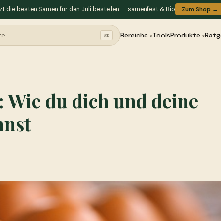
zt die besten Samen für den Juli bestellen — samenfest & Bio
Zum Shop →
Bereiche
Tools
Produkte
Ratg
⌘K
: Wie du dich und deine
nnst