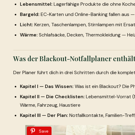
Lebensmittel:
Lagerfähige Produkte die ohne Koch
Bargeld:
EC-Karten und Online-Banking fallen aus —
Licht:
Kerzen, Taschenlampen, Stirnlampen mit Ersa
Wärme:
Schlafsäcke, Decken, Thermokleidung — Hei
Was der Blackout-Notfallplaner enthäl
Der Planer führt dich in drei Schritten durch die komp
Kapitel I — Das Wissen:
Was ist ein Blackout? Die Ph
Kapitel II — Die Checklisten:
Lebensmittel-Vorrat (
Wärme, Fahrzeug, Haustiere
Kapitel III — Der Plan:
Notfallkontakte, Familien-Tre
Save