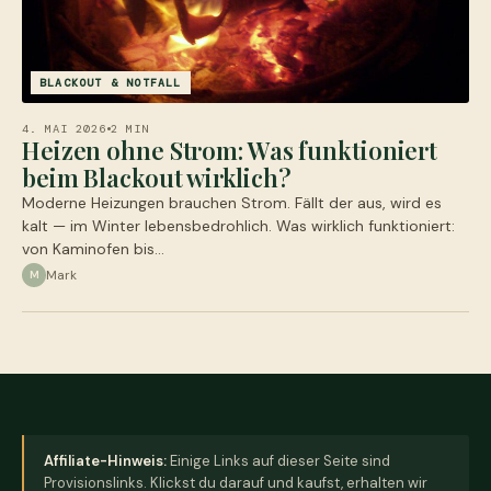
BLACKOUT & NOTFALL
4. MAI 2026
2 MIN
Heizen ohne Strom: Was funktioniert
beim Blackout wirklich?
Moderne Heizungen brauchen Strom. Fällt der aus, wird es
kalt — im Winter lebensbedrohlich. Was wirklich funktioniert:
von Kaminofen bis…
Mark
M
Affiliate-Hinweis:
Einige Links auf dieser Seite sind
Provisionslinks. Klickst du darauf und kaufst, erhalten wir