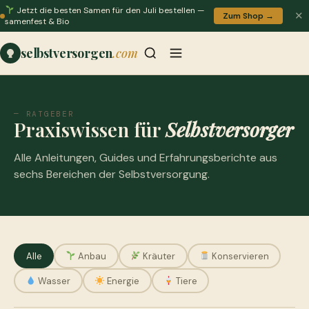
Jetzt die besten Samen für den Juli bestellen —
✕
Zum Shop →
samenfest & Bio
selbstversorgen
.com
— RATGEBER
Praxiswissen für
Selbstversorger
Alle Anleitungen, Guides und Erfahrungsberichte aus
sechs Bereichen der Selbstversorgung.
Alle
Anbau
Kräuter
Konservieren
Wasser
Energie
Tiere