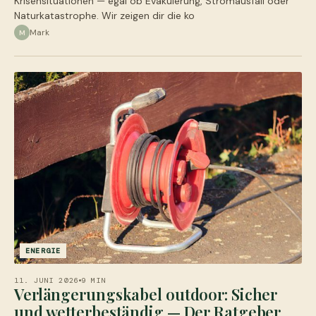
Krisensituationen — egal ob Evakuierung, Stromausfall oder
Naturkatastrophe. Wir zeigen dir die ko
Mark
M
ENERGIE
11. JUNI 2026
9 MIN
Verlängerungskabel outdoor: Sicher
und wetterbeständig — Der Ratgeber