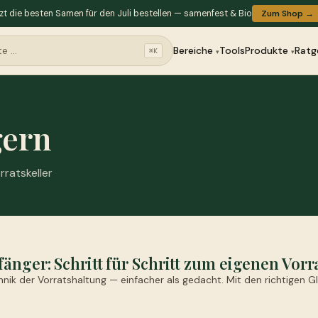
zt die besten Samen für den Juli bestellen — samenfest & Bio
Zum Shop →
Bereiche
Tools
Produkte
Ratg
⌘K
gern
rratskeller
änger: Schritt für Schritt zum eigenen Vorr
nik der Vorratshaltung — einfacher als gedacht. Mit den richtigen G