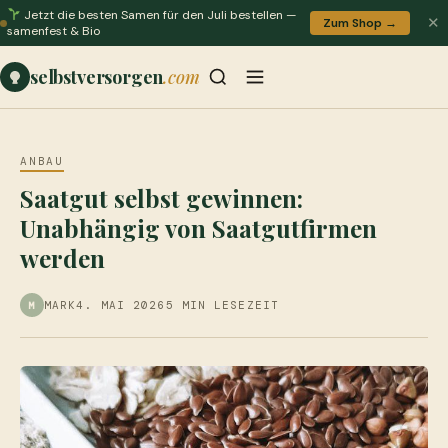
Jetzt die besten Samen für den Juli bestellen —
✕
Zum Shop →
samenfest & Bio
selbstversorgen
.com
ANBAU
Saatgut selbst gewinnen:
Unabhängig von Saatgutfirmen
werden
MARK
4. MAI 2026
5 MIN LESEZEIT
M