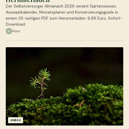
Der Selbstversorger Almanach 2026 vereint Gartenwissen,
Aussaatkalender, Monatsplaner und Konservierungsguide in
einem 33-seitigen PDF zum Herunterladen. 6,99 Euro, Sofort-
Download.
Mark
M
ANBAU