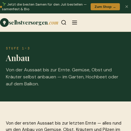
Jetzt die besten Samen für den Juli bestellen —
✕
Zum Shop →
samenfest & Bio
selbstversorgen
.com
STUFE 1–3
Anbau
Von der Aussaat bis zur Ernte. Gemüse, Obst und
Kräuter selbst anbauen — im Garten, Hochbeet oder
auf dem Balkon.
Von der ersten Aussaat bis zur letzten Ernte — alles rund
um den Anbau von Gemüse, Obst, Kräutern und Pilzen im