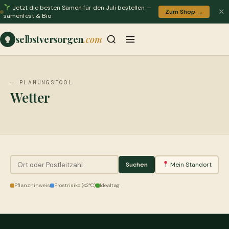
Jetzt die besten Samen für den Juli bestellen —
✕
Zum Shop →
samenfest & Bio
selbstversorgen
.com
— PLANUNGSTOOL
Wetter
Suchen
Mein Standort
Pflanzhinweis
Frostrisiko (≤2°C)
Idealtag