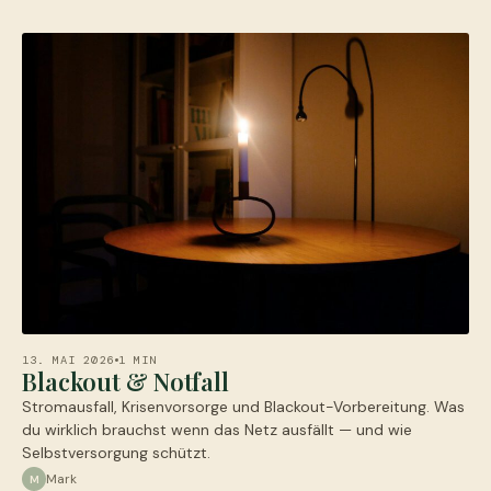
13. MAI 2026
1 MIN
Blackout & Notfall
Stromausfall, Krisenvorsorge und Blackout-Vorbereitung. Was
du wirklich brauchst wenn das Netz ausfällt — und wie
Selbstversorgung schützt.
Mark
M