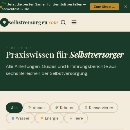
Jetzt die besten Samen für den Juli bestellen —
✕
Zum Shop →
samenfest & Bio
selbstversorgen
.com
— RATGEBER
Praxiswissen für
Selbstversorger
Alle Anleitungen, Guides und Erfahrungsberichte aus
sechs Bereichen der Selbstversorgung.
Alle
Anbau
Kräuter
Konservieren
Wasser
Energie
Tiere