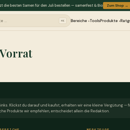
zt die besten Samen für den Juli bestellen — samenfest & Bio
Zum Shop →
Bereiche
Tools
Produkte
Ratg
⌘K
Vorrat
links. Klickst du darauf und kaufst, erhalten wir eine kleine Vergütung — 
che Produkte wir empfehlen, entscheidet allein die Redaktion.
BEREICHE
WERKZEUGE