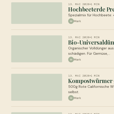
13. MAI 2026
1 MIN
Hochbeeterde Pre
Spezialmix für Hochbeete:
Mark
M
13. MAI 2026
1 MIN
Bio-Universaldün
Organischer Volldünger aus
schädigen. Für Gemüse,…
Mark
M
13. MAI 2026
1 MIN
Kompostwürmer 50
500g Rote Californische Wü
selbst.
Mark
M