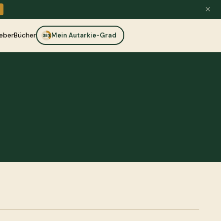
✕
eber
Bücher
Mein Autarkie-Grad
38%