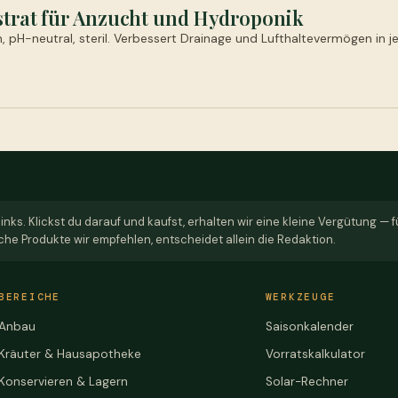
bstrat für Anzucht und Hydroponik
, pH-neutral, steril. Verbessert Drainage und Lufthaltevermögen in j
links. Klickst du darauf und kaufst, erhalten wir eine kleine Vergütung — 
che Produkte wir empfehlen, entscheidet allein die Redaktion.
BEREICHE
WERKZEUGE
Anbau
Saisonkalender
Kräuter & Hausapotheke
Vorratskalkulator
Konservieren & Lagern
Solar-Rechner