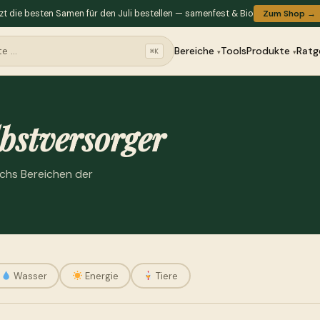
zt die besten Samen für den Juli bestellen — samenfest & Bio
Zum Shop →
Bereiche
Tools
Produkte
Ratg
⌘K
bstversorger
echs Bereichen der
Wasser
Energie
Tiere