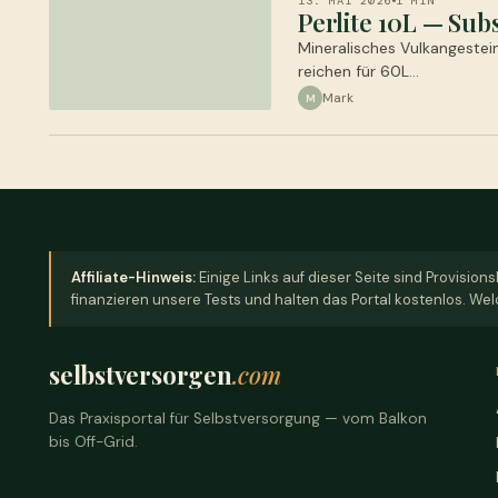
13. MAI 2026
1 MIN
Perlite 10L — Su
Mineralisches Vulkangestein
reichen für 60L…
Mark
M
Affiliate-Hinweis:
Einige Links auf dieser Seite sind Provisions
finanzieren unsere Tests und halten das Portal kostenlos. Wel
selbstversorgen
.com
Das Praxisportal für Selbstversorgung — vom Balkon
bis Off-Grid.