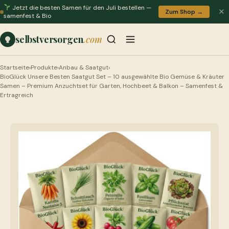
Jetzt die besten Samen für den Juli bestellen —
✕
Zum Shop →
samenfest & Bio
selbstversorgen
.com
Startseite
›
Produkte
›
Anbau & Saatgut
›
BioGlück Unsere Besten Saatgut Set – 10 ausgewählte Bio Gemüse & Kräuter
Samen – Premium Anzuchtset für Garten, Hochbeet & Balkon – Samenfest &
Ertragreich