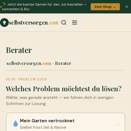
Jetzt die besten Samen für den Juli bestellen —
✕
Zum Shop →
samenfest & Bio
selbstversorgen
.com
Berater
selbstversorgen
.com
· Berater
DEIN PROBLEMLÖSER
Welches Problem möchtest du lösen?
Wähle, was gerade ansteht — wir führen dich in wenigen
Schritten zur Lösung.
Mein Garten vertrocknet
→
Gießen frisst Zeit & Wasser