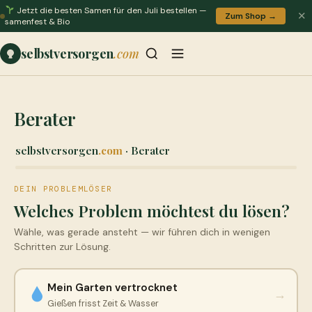
Jetzt die besten Samen für den Juli bestellen —
✕
Zum Shop →
samenfest & Bio
selbstversorgen
.com
Berater
selbstversorgen
.com
· Berater
DEIN PROBLEMLÖSER
Welches Problem möchtest du lösen?
Wähle, was gerade ansteht — wir führen dich in wenigen
Schritten zur Lösung.
Mein Garten vertrocknet
→
Gießen frisst Zeit & Wasser