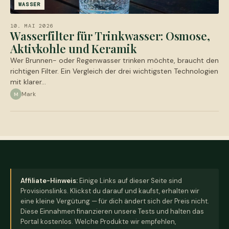
WASSER
10. MAI 2026
Wasserfilter für Trinkwasser: Osmose,
Aktivkohle und Keramik
Wer Brunnen- oder Regenwasser trinken möchte, braucht den
richtigen Filter. Ein Vergleich der drei wichtigsten Technologien
mit klarer…
Mark
M
Affiliate-Hinweis:
Einige Links auf dieser Seite sind
Provisionslinks. Klickst du darauf und kaufst, erhalten wir
eine kleine Vergütung — für dich ändert sich der Preis nicht.
Diese Einnahmen finanzieren unsere Tests und halten das
Portal kostenlos. Welche Produkte wir empfehlen,