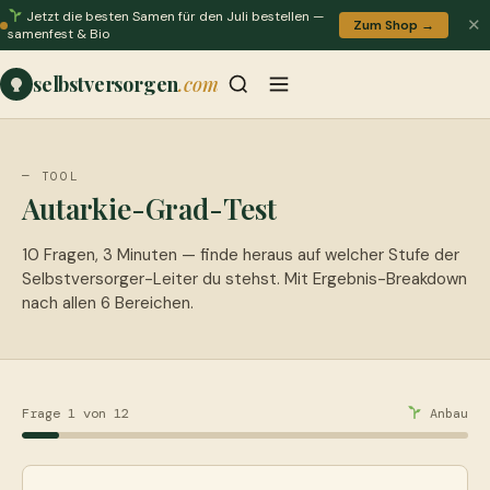
Jetzt die besten Samen für den Juli bestellen —
✕
Zum Shop →
samenfest & Bio
selbstversorgen
.com
— TOOL
Autarkie-Grad-Test
10 Fragen, 3 Minuten — finde heraus auf welcher Stufe der
Selbstversorger-Leiter du stehst. Mit Ergebnis-Breakdown
nach allen 6 Bereichen.
Frage 1 von 12
Anbau